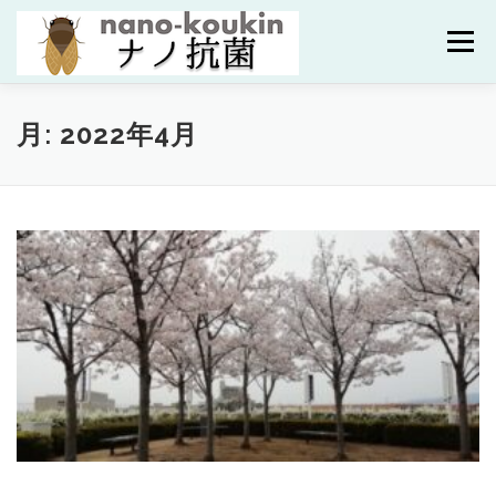
コ
ン
メニュー
テ
ン
ツ
へ
HOME
研究紹介
研究者紹介
成果
月:
2022年4月
ス
キ
ッ
プ
研究資金・共同研究
ブログ
問合せ
ENGLISH