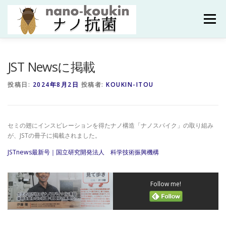
コ
ン
メニュー
テ
ン
ツ
へ
HOME
研究紹介
研究者紹介
成果
JST Newsに掲載
ス
キ
投稿日:
2024年8月2日
投稿者:
KOUKIN-ITOU
ッ
プ
研究資金・共同研究
ブログ
問合せ
ENGLISH
セミの翅にインスピレーションを得たナノ構造「ナノスパイク」の取り組み
が、JSTの冊子に掲載されました。
JSTnews最新号｜国立研究開発法人 科学技術振興機構
Follow me!