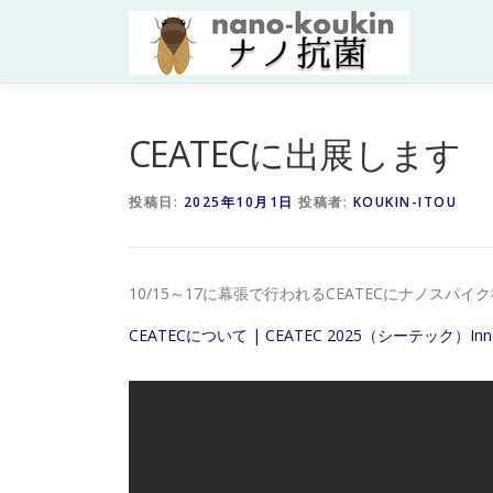
コ
ン
テ
ン
ツ
へ
CEATECに出展します
ス
キ
投稿日:
2025年10月1日
投稿者:
KOUKIN-ITOU
ッ
プ
10/15～17に幕張で行われるCEATECにナノスパ
CEATECについて | CEATEC 2025（シーテック）Inno