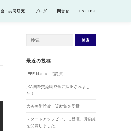
資金・共同研究
ブログ
問合せ
ENGLISH
検
索:
最近の投稿
IEEE Nanoにて講演
JKA国際交流助成金に採択されまし
た！
大谷美術館賞 奨励賞を受賞
スタートアップピッチに登壇。奨励賞
を受賞しました。