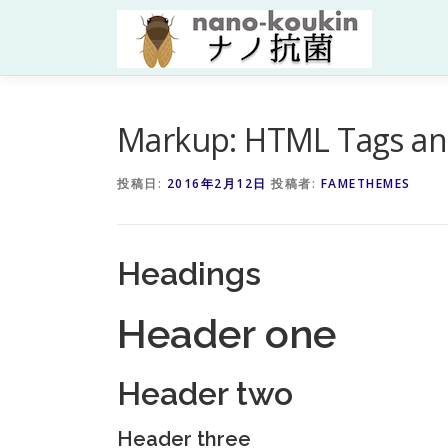
コ
ン
テ
ン
ツ
へ
Markup: HTML Tags an
ス
キ
投稿日:
2016年2月12日
投稿者:
FAMETHEMES
ッ
プ
Headings
Header one
Header two
Header three