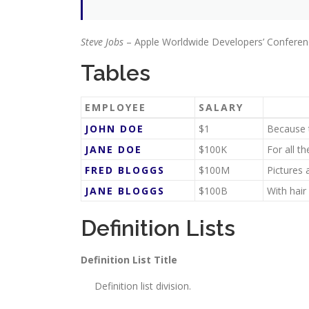
Steve Jobs
– Apple Worldwide Developers’ Conferen
Tables
EMPLOYEE
SALARY
JOHN DOE
$1
Because t
JANE DOE
$100K
For all t
FRED BLOGGS
$100M
Pictures 
JANE BLOGGS
$100B
With hair
Definition Lists
Definition List Title
Definition list division.