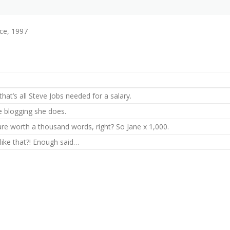
ce, 1997
hat’s all Steve Jobs needed for a salary.
he blogging she does.
are worth a thousand words, right? So Jane x 1,000.
 like that?! Enough said…