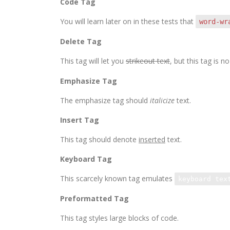
Code Tag
You will learn later on in these tests that
word-wr
Delete Tag
This tag will let you
strikeout text
, but this tag is
Emphasize Tag
The emphasize tag should
italicize
text.
Insert Tag
This tag should denote
inserted
text.
Keyboard Tag
This scarcely known tag emulates
keyboard tex
Preformatted Tag
This tag styles large blocks of code.