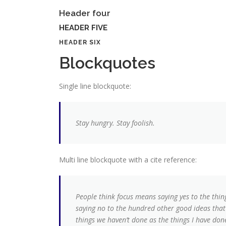
Header four
HEADER FIVE
HEADER SIX
Blockquotes
Single line blockquote:
Stay hungry. Stay foolish.
Multi line blockquote with a cite reference:
People think focus means saying yes to the thing
saying no to the hundred other good ideas that t
things we haven’t done as the things I have done