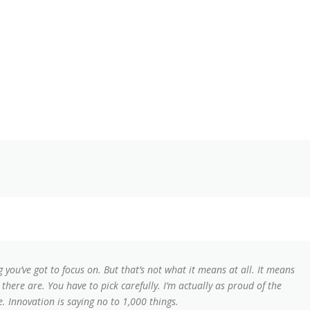
 you’ve got to focus on. But that’s not what it means at all. It means
here are. You have to pick carefully. I’m actually as proud of the
. Innovation is saying no to 1,000 things.