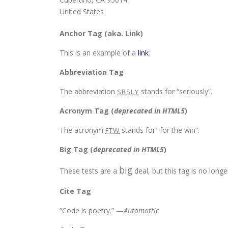
United States
Anchor Tag (aka. Link)
This is an example of a
link
.
Abbreviation Tag
The abbreviation
stands for “seriously”.
SRSLY
Acronym Tag (
deprecated in HTML5
)
The acronym
stands for “for the win”.
FTW
Big Tag
(
deprecated in HTML5
)
big
These tests are a
deal, but this tag is no lon
Cite Tag
“Code is poetry.” —
Automattic