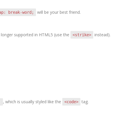
will be your best friend.
ap: break-word;
 no longer supported in HTML5 (use the
instead).
<strike>
, which is usually styled like the
tag.
<code>
t