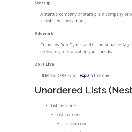
Startup
A startup company or startup is a company or t
scalable business model.
#dowork
Coined by Rob Dyrdek and his personal body gua
motivator, to motivating your friends.
Do It Live
I’ll let Bill O’Reilly will
explain
this one.
Unordered Lists (Nes
List item one
List item one
List item one